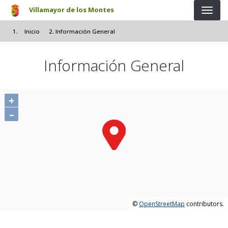
Pasar al contenido principal
Villamayor de los Montes
Inicio
Información General
Información General
+
–
©
OpenStreetMap
contributors.