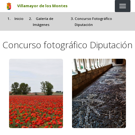
Pasar al contenido principal
Villamayor de los Montes
Inicio
Galería de
Concurso Fotográfico
Imágenes
Diputación
Concurso fotográfico Diputación